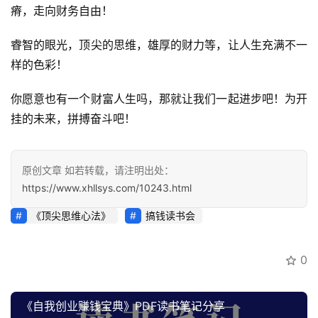
讯
瘠，走向财务自由！
开
睿智的眼光，顶尖的思维，雄厚的财力等，让人生充满不一
眼
样的色彩！
案
例
你愿意也有一个财富人生吗，那就让我们一起进步吧！为开
挂的未来，拼搏奋斗吧！
避
坑
指
原创文章 如若转载，请注明出处：
南
https://www.xhllsys.com/10243.html
登录
注册
《顶尖思维心法》
搞钱读书会
运
营
百
0
科
《自我创业赚钱宝典》PDF读书笔记分享
创