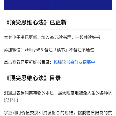
《顶尖思维心法》已更新
本套电子书已更新，加入99元读书群，一起共读好书
添加微信：xhllsys88 备注「读书」不备注不通过
点击查看已更新好书目录：
搞钱读书会群友招募中
《顶尖思维心法》目录
首
页
洞通过表象洞察事物的本质，最大限度地避免人生的各种坑
行
坑洼洼！
业
快
掌握利用价值交换和资源整合的思维，摆脱物质限制的贫