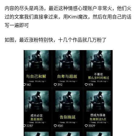
业
内容的尽头是鸡汤，最近这种情感心理账户非常火，他们火
资
源
过的文案我们直接拿过来，用Kimi魔改，然后在用自己的话
写一遍即可
如图，最近涨粉特别快，十几个作品就几万粉了
会
员
专
区