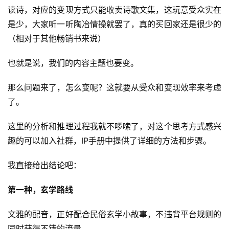
读诗，对应的变现方式只能收卖诗歌文集，这玩意受众实在
是少，大家听一听陶冶情操就罢了，真的买回家还是很少的
（相对于其他畅销书来说）
也就是说，我们的内容主题也要变。
那么问题来了，怎么变呢？这就要从受众和变现效率来考虑
了。
这里的分析和推理过程我就不啰嗦了，对这个思考方式感兴
趣的可以加入社群，IP手册中提供了详细的方法和步骤。
首
页
我直接给出结论吧：
行
第一种，玄学路线
业
快
文雅的配音，正好配合民俗玄学小故事，不违背平台规则的
讯
同时获得不错的流量。