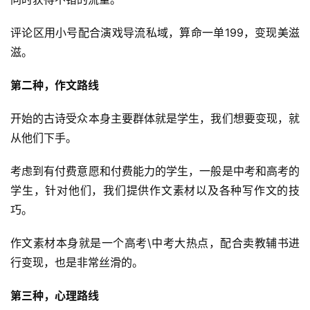
评论区用小号配合演戏导流私域，算命一单199，变现美滋
开
眼
滋。
案
例
第二种，作文路线
开始的古诗受众本身主要群体就是学生，我们想要变现，就
避
从他们下手。
坑
指
考虑到有付费意愿和付费能力的学生，一般是中考和高考的
南
登录
注册
学生，针对他们，我们提供作文素材以及各种写作文的技
运
巧。
营
百
作文素材本身就是一个高考\中考大热点，配合卖教辅书进
科
行变现，也是非常丝滑的。
第三种，心理路线
创