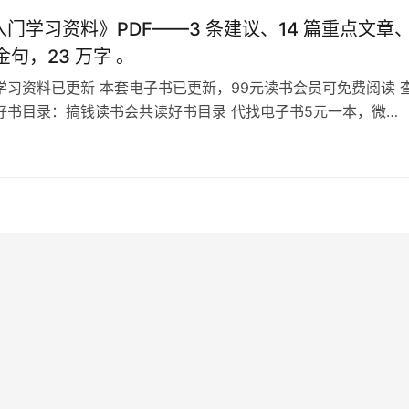
门学习资料》PDF——3 条建议、14 篇重点文章
条金句，23 万字 。
学习资料已更新 本套电子书已更新，99元读书会员可免费阅读 
好书目录：搞钱读书会共读好书目录 代找电子书5元一本，微
lsys88 备注想看的书名，不备注不通过 毛选入门学习资料目录
学习资料》——3 条建议、14 篇重点文章、330 条金句，
字 。毛选一句话让我明白成功的人为什么一直成功。人们要想得到
即…