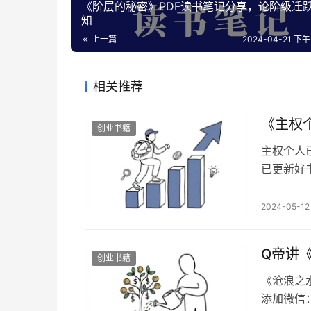
《阶层的秘密》PDF读书笔记分享，论阶级迁
知
上一篇
2024-04-21 下午3
相关推荐
《主权
创业书籍
主权个人
已更新好书
注想看的
币，却少
2024-05-12
[强] 199
Q帝讲
创业书籍
《沧浪之
添加微信：