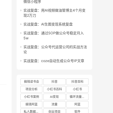
微信小程序
实战复盘：用AI视频做油管博主4个月变
现2万刀
实战复盘：AI生图变现系统复盘
实战复盘：通过SOP做公众号稳定月入
5w
实战复盘：公众号代运营公司的实战方法
论
实战复盘：coze自动生成公众号IP文章
搞钱读书会
抖音
抖音百科
项目分析
小红书百科
小红书
小红书案例
AI变现
循环流量实验室
搞钱阿蓝
流量
阿蓝
私人数据库项目
创业项目
软件