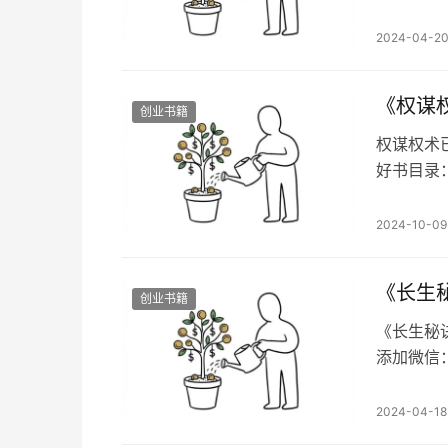
录：搞钱
于职场生
2024-04-2
处都是坑
谁是鬼，
《权谋
创业书籍
权谋权术
好书目录：
一提到“
认知当然
2024-10-09
样，你可
的是是人
创业书籍
《长生‮诀秘‬‎》已更新 本套电子书已更新，加入99元读书群，一起共读好书
添加微信：xh
终皇‬‎生‮在都‬‎寻找长‮不生‬‎老药，最后却死于寻‮不找‬‎老药的路途‮，中‬‎天底下真
的有长生不老‮吗药‬‎？‮案答‬‎是否定的，生老病死是自然规律‮谁
2024-04-18