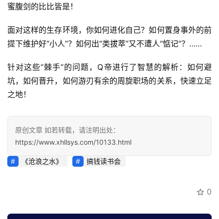
蜜腹剑的比比皆是！
讯
面对这样的生存环境，你如何进化自己？如何置身事外的前
开
提下维护好“小人”？如何出“类拔萃”又不遭人“惦记”？……
眼
案
针对这些“棘手”的问题，Q帝进行了智慧的解析：如何避
例
坑，如何晋升，如何游刃有余的周旋职场的关系，快速立足
之地！
避
坑
指
原创文章 如若转载，请注明出处：
南
登录
注册
https://www.xhllsys.com/10133.html
运
《沧浪之水》
搞钱读书会
营
百
0
科