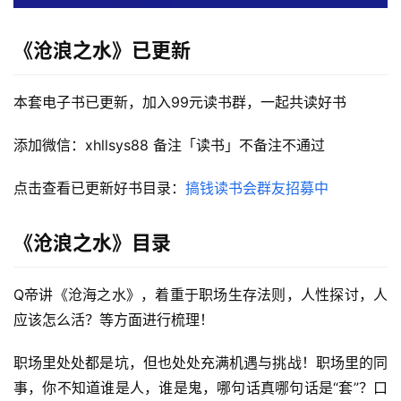
《沧浪之水》已更新
本套电子书已更新，加入99元读书群，一起共读好书
添加微信：xhllsys88 备注「读书」不备注不通过
点击查看已更新好书目录：
搞钱读书会群友招募中
《沧浪之水》目录
首
Q帝讲《沧海之水》，着重于职场生存法则，人性探讨，人
页
应该怎么活？等方面进行梳理！
行
职场里处处都是坑，但也处处充满机遇与挑战！职场里的同
业
事，你不知道谁是人，谁是鬼，哪句话真哪句话是“套”？口
快