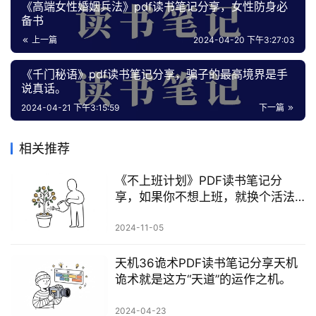
创
《高端女性婚姻兵法》pdf读书笔记分享，女性防身必
业
备书
资
上一篇
2024-04-20 下午3:27:03
源
《千门秘语》pdf读书笔记分享，骗子的最高境界是手
说真话。
2024-04-21 下午3:15:59
下一篇
会
员
专
相关推荐
区
《不上班计划》PDF读书笔记分
享，如果你不想上班，就换个活法
吧！
2024-11-05
天机36诡术PDF读书笔记分享天机
诡术就是这方“天道”的运作之机。
2024-04-23