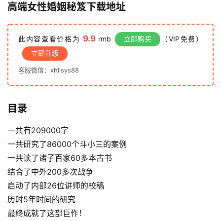
高端女性婚姻秘笈
下载地址
9.9
此内容查看价格为
rmb
立即购买
（VIP免费）
立即升级
客服微信：xhllsys88
首
页
目录
一共有209000字
行
一共研究了86000个斗小三的案例
业
快
一共读了诸子百家60多本古书
讯
结合了中外200多次战争
启动了内部26位讲师的校稿
开
历时5年时间的研究
眼
最终成就了这部巨作！
案