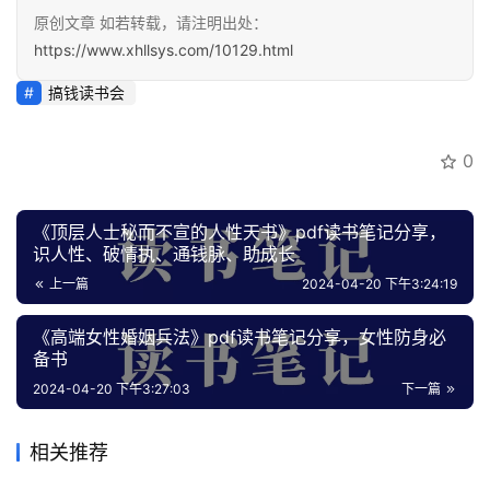
原创文章 如若转载，请注明出处：
会
https://www.xhllsys.com/10129.html
员
专
搞钱读书会
区
0
《顶层人士秘而不宣的人性天书》pdf读书笔记分享，
识人性、破情执、通钱脉、助成长
上一篇
2024-04-20 下午3:24:19
《高端女性婚姻兵法》pdf读书笔记分享，女性防身必
备书
2024-04-20 下午3:27:03
下一篇
相关推荐