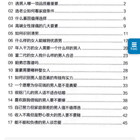
例
避
坑
指
☰
南
TOC
登录
注册
运
营
百
科
创
业
资
源