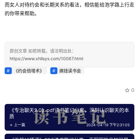
而女人对待约会和长期关系的看法，相信能给泡学路上行走
开
的你带来帮助。
眼
案
例
避
原创文章 如若转载，请注明出处：
坑
https://www.xhllsys.com/10067.html
指
南
《约会倍增术》
搞钱读书会
登录
注册
运
0
营
百
科
《专治聊天2.0》pdf读书笔记分享，深刻认识聊天的本
质
创
上一篇
2024-04-19 下午2:31:05
业