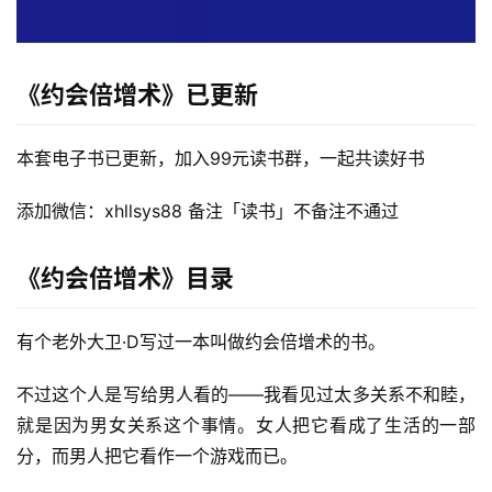
《约会倍增术》
已更新
本套电子书已更新，加入99元读书群，一起共读好书
添加微信：xhllsys88 备注「读书」不备注不通过
《约会倍增术》目录
首
页
有个老外大卫·D写过一本叫做约会倍增术的书。
行
不过这个人是写给男人看的——我看见过太多关系不和睦，
业
就是因为男女关系这个事情。女人把它看成了生活的一部
快
讯
分，而男人把它看作一个游戏而已。