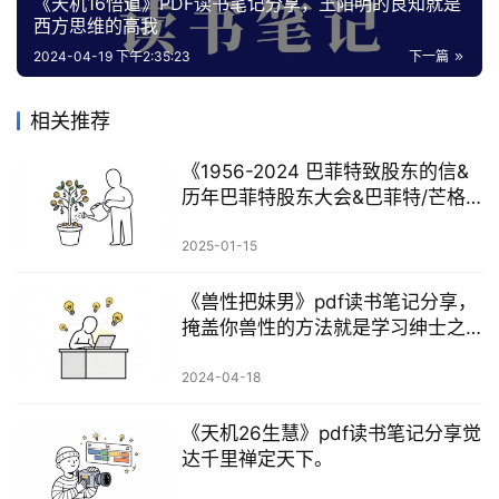
资
《天机16悟道》PDF读书笔记分享，王阳明的良知就是
西方思维的高我
源
2024-04-19 下午2:35:23
下一篇
会
相关推荐
员
专
《1956-2024 巴菲特致股东的信&
区
历年巴菲特股东大会&巴菲特/芒格
演讲》PDF完整电子版
2025-01-15
《兽性把妹男》pdf读书笔记分享，
掩盖你兽性的方法就是学习绅士之
道！
2024-04-18
《天机26生慧》pdf读书笔记分享觉
达千里禅定天下。