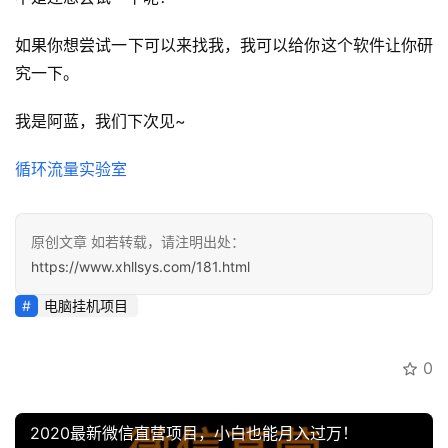
指
南
如果你想尝试一下可以来找我，我可以给你这个软件让你研
登录
注册
究一下。
运
营
我是阿蓝，我们下次见~
百
科
循环流量实验室
创
业
原创文章 如若转载，请注明出处：
资
https://www.xhllsys.com/181.html
源
电脑挂机项目
会
0
员
专
2020最新微信直营项目，小白也能月入过万！
区