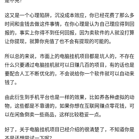
是不充？
这又是一个心理陷阱，沉没成本效应，你已经花费了那么多
时间和金钱去做这件事情，在你心理是认为自己理应得到回
首
页
报的，事实上你得不到任何回报，因为卖软件的人就没打算
让你提现，就算你充值了也不会有提现的可能的。
行
业
所以总的来说，市面上的电脑挂机项目都是坑人的，不存在
快
什么只要通过电脑挂机就可以日赚几百的项目，有的话也是
讯
要配合人工不断优化的，不会说给你一个软件就可以自动来
钱了。
开
眼
由此衍生到手机平台也是一样的效果，比如养各种虚拟的动
案
物，这些都是不靠谱的，如果你想在互联网赚点零花钱，可
例
以在闲鱼倒卖一些商品，这样比较稳妥一点。
避
好了，关于电脑挂机项目已经介绍的很清楚了，不知道你是
坑
不是还想尝试一下呢？