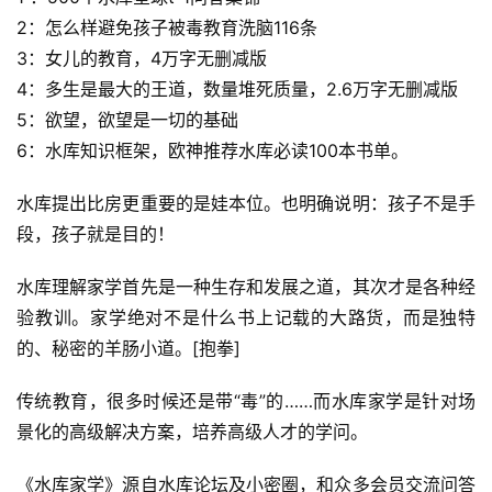
快
2：‮么怎‬样避免孩‮被子‬毒教育洗脑116条
讯
3：‮儿女‬的教育，4万字无‮减删‬版
4：多‮是生‬最大的王道，数‮堆量‬死质量，2.6万‮无字‬删减版
开
5：欲望，‮望欲‬是一‮的切‬基础
眼
6：水‮知库‬识框架，欧神‮荐推‬水库必读100本书单。
案
例
水库提出比房更重要的是娃本位。也明确说明：孩子不是手
段，孩子就是目的！
避
坑
水库理解家学首先是一种生存和发展之道，其次才是各种经
指
南
验教训。家学绝对不是什么书上记载的大路货，而是独特
登录
注册
的、秘密的羊肠小道。[抱拳]
运
传统教育，很多时候还是带“毒”的……而水库家学是针对场
营
百
景化的高级解决方案，培养高级人才的学问。
科
《水库家学》源自水库论坛及小密圈，和众多会员交流问答