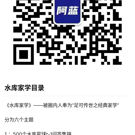
‮库水‬家学
目录
首
《‮库水‬家学》——被圈内人奉为“足可传世之经典家学”
页
分为‮个六‬主题
行
业
1 ：500‮水个‬库星球t-1问答集锦