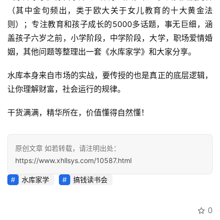
（其中金句频出，类于欧大关于女儿教育的十大黄金法
创
业
则）；专注教育和孩子成长的5000多话题，事无巨细，涵
资
盖孩子六岁之前，小学阶段，中学阶段，大学，职场爱情婚
源
姻，其他问题等整理出一套《水库家学》和大家分享。
水库本身来自市场的实战，要传授的也是真正的底层逻辑，
会
让你理解财富，社会运行的规律。
员
专
‮货干‬满满，‮华精‬所在，价值懂‮自得‬然懂！
区
原创文章 如若转载，请注明出处：
https://www.xhllsys.com/10587.html
‮库水‬家学
搞钱读书会
0