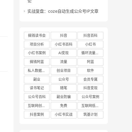
论
实战复盘：coze自动生成公众号IP文章
搞钱读书会
抖音
抖音百科
项目分析
小红书百科
小红书
小红书案例
AI变现
循环流量实验室
搞钱阿蓝
流量
阿蓝
私人数据库项目
创业项目
软件
副业
公众号
会员专属
读书笔记
随笔
抖音变现
公众号百科
副业防骗
公众号案例
互联网创业项目
免费
互联网低成本创业项目
抖音案例
小红书实战
筑基计划