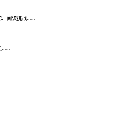
记、阅读挑战……
愈……
）