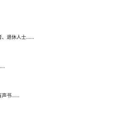
者、退休人士……
……
有声书……